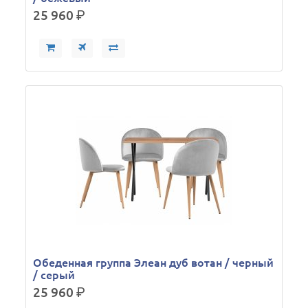
25 960
р.
Обеденная группа Элеан дуб вотан / черный
/ серый
25 960
р.