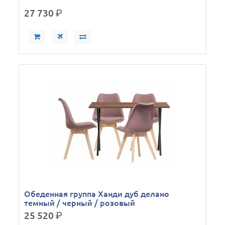
27 730
р.
Обеденная группа Ханди дуб делано
темный / черный / розовый
25 520
р.