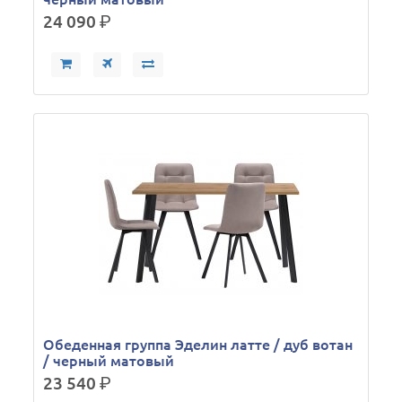
24 090
р.
Обеденная группа Эделин латте / дуб вотан
/ черный матовый
23 540
р.