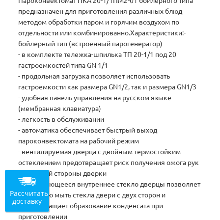
Пароконвектомат ПКА 20-1/1ПМ2-01 бойлерного типа
предназначен для приготовления различных блюд
методом обработки паром и горячим воздухом по
отдельности или комбинированно.Характеристики:-
бойлерный тип (встроенный парогенератор)
- в комплекте тележка-шпилька ТП 20-1/1 под 20
гастроемкостей типа GN 1/1
- продольная загрузка позволяет использовать
гастроемкости как размера GN1/2, так и размера GN1/3
- удобная панель управления на русском языке
(мембранная клавиатура)
- легкость в обслуживании
- автоматика обеспечивает быстрый выход
пароконвектомата на рабочий режим
- вентилируемая дверца с двойным термостойким
остеклением предотвращает риск получения ожога рук
с внешней стороны дверки
- открывающееся внутреннее стекло дверцы позволяет
Рассчитать
полностью мыть стекла двери с двух сторон и
доставку
предотвращает образование конденсата при
приготовлении