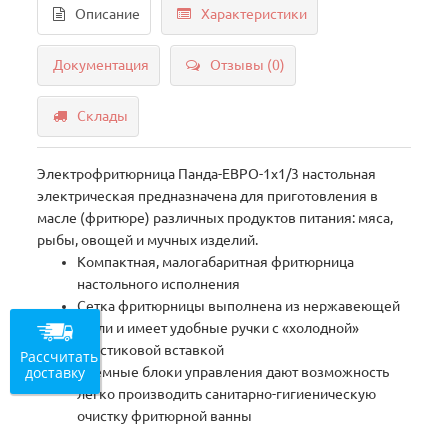
Описание
Характеристики
Документация
Отзывы (0)
Склады
Электрофритюрница Панда-ЕВРО-1х1/3 настольная
электрическая предназначена для приготовления в
масле (фритюре) различных продуктов питания: мяса,
рыбы, овощей и мучных изделий.
Компактная, малогабаритная фритюрница
настольного исполнения
Сетка фритюрницы выполнена из нержавеющей
стали и имеет удобные ручки с «холодной»
пластиковой вставкой
Рассчитать
доставку
Съемные блоки управления дают возможность
легко производить санитарно-гигиеническую
очистку фритюрной ванны