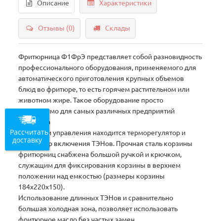
Описание
Характеристики
Отзывы (0)
Склады
Фритюрница Ф1ФрЭ представляет собой разновидность
профессионального оборудования, применяемого для
автоматического приготовления крупных объемов
блюд во фритюре, то есть горячем растительном или
животном жире. Такое оборудование просто
незаменимо для самых различных предприятий
общепита
Рассчитать
На панели управления находится терморегулятор и
доставку
индикатор включения ТЭНов. Прочная сталь корзины
фритюрниц снабжена большой ручкой и крючком,
служащим для фиксирования корзины в верхнем
положении над емкостью (размеры корзины
184х220х150).
Использование длинных ТЭНов и сравнительно
большая холодная зона, позволяет использовать
фритюрное масло без частых замен.