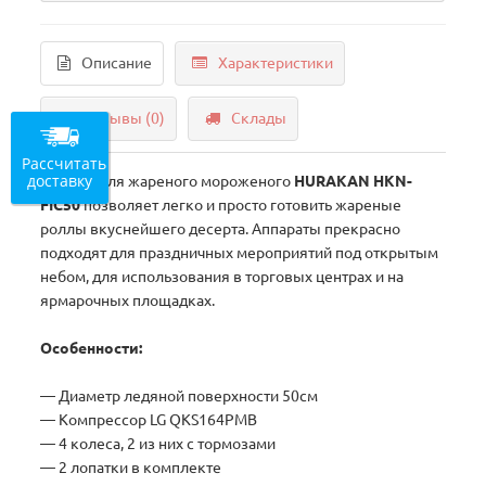
Описание
Характеристики
Отзывы (0)
Склады
Рассчитать
доставку
Фризер для жареного мороженого
HURAKAN HKN-
FIC50
позволяет легко и просто готовить жареные
роллы вкуснейшего десерта. Аппараты прекрасно
подходят для праздничных мероприятий под открытым
небом, для использования в торговых центрах и на
ярмарочных площадках.
Особенности:
— Диаметр ледяной поверхности 50см
— Компрессор LG QKS164PMB
— 4 колеса, 2 из них с тормозами
— 2 лопатки в комплекте