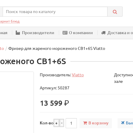
армит блюд
вная
Производители
О компании
Доставка и 
to
Фризер для жареного мороженого CB1+6S Viatto
оженого CB1+6S
Производитель:
Viatto
Доступнос
зале
Артикул: 50287
р.
13 599
В корзину
Быс
Кол-во
+
-