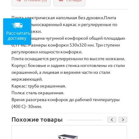
Плита электрическая напольная без духовки.Плита
имеет цельносваренный каркас и регулируемые по
высоте ножки.
Рассчитать
доставку
Плита оснащена чугунной конфоркой общей площадью
0,17 м2. Размеры конфорки 530х320 мм. Три ступени
регулировки мощности конфорки.
Плита оснащается регулируемыми по высоте ножками.
Корпус: боковые и задняя стенка изготовлены из стали
окрашенной, а лицевая и верхняя части из стали
нержавеющей.
Каркас: труба окрашенная.
Полка: сталь окрашенная.
Время разогрева конфорок до рабочей температуры
(400 С)- 30мин.
Похожие товары