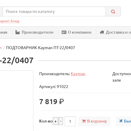
армит блюд
вная
Производители
О компании
Доставка и 
n
ПОДТОВАРНИК Kayman ПТ-22/0407
22/0407
Производитель:
Kayman
Доступнос
зале
Артикул: 91022
р.
7 819
В корзину
Быс
Кол-во
+
-