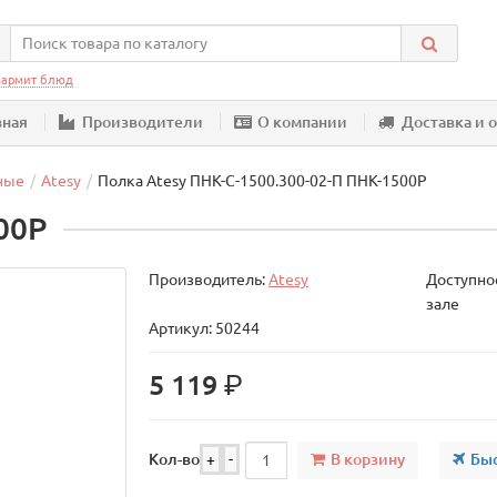
армит блюд
вная
Производители
О компании
Доставка и 
ные
Atesy
Полка Atesy ПНК-С-1500.300-02-П ПНК-1500Р
00Р
Производитель:
Atesy
Доступнос
зале
Артикул: 50244
р.
5 119
В корзину
Быс
Кол-во
+
-