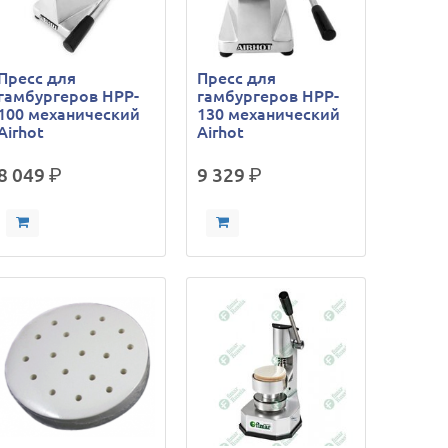
Пресс для
Пресс для
гамбургеров HPP-
гамбургеров HPP-
100 механический
130 механический
Airhot
Airhot
8 049
р.
9 329
р.