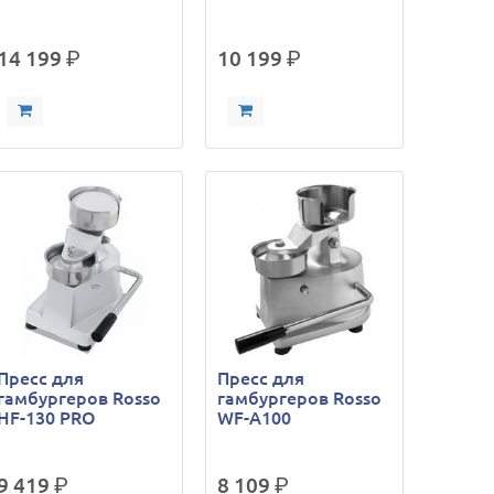
14 199
р.
10 199
р.
Пресс для
Пресс для
гамбургеров Rosso
гамбургеров Rosso
HF-130 PRO
WF-A100
9 419
р.
8 109
р.