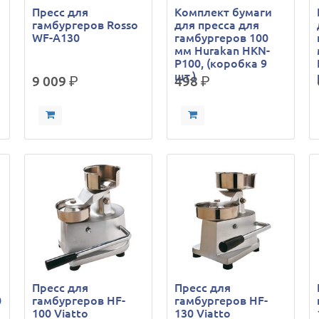
Пресс для
Комплект бумаги
гамбургеров Rosso
для пресса для
WF-A130
гамбургеров 100
мм Hurakan HKN-
P100, (коробка 9
шт.)
9 009
р.
498
р.
Пресс для
Пресс для
0
гамбургеров HF-
гамбургеров HF-
100 Viatto
130 Viatto