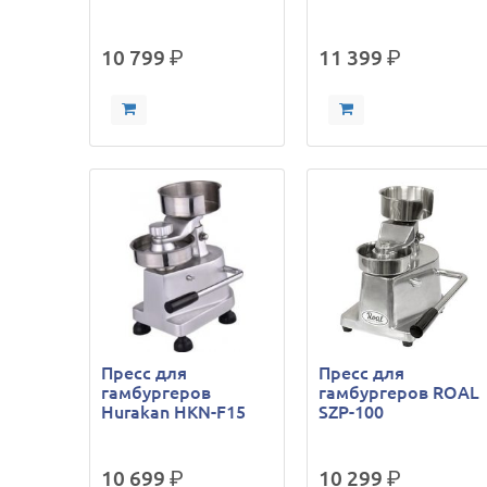
10 799
р.
11 399
р.
Пресс для
Пресс для
гамбургеров
гамбургеров ROAL
Hurakan HKN-F15
SZP-100
10 699
р.
10 299
р.