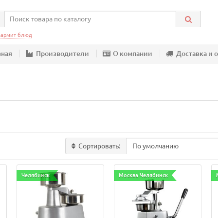
армит блюд
вная
Производители
О компании
Доставка и 
Сортировать:
Челябинск
Москва Челябинск