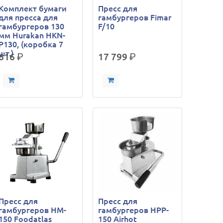
Комплект бумаги
Пресс для
для пресса для
гамбургеров Fimar
гамбургеров 130
F/10
мм Hurakan HKN-
P130, (коробка 7
шт.)
616
р.
17 799
р.
Пресс для
Пресс для
гамбургеров HM-
гамбургеров HPP-
150 Foodatlas
150 Airhot