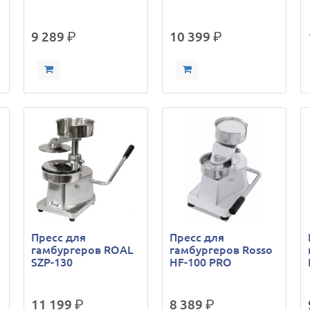
9 289
р.
10 399
р.
Пресс для
Пресс для
гамбургеров ROAL
гамбургеров Rosso
SZP-130
HF-100 PRO
11 199
р.
8 389
р.