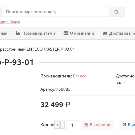
армит блюд
вная
Производители
О компании
Доставка и 
расстоечный ENTECO MASTER Р-93 01
-Р-93-01
Производитель:
Enteco
Доступнос
зале
Артикул: 50085
р.
32 499
В корзину
Быс
Кол-во
+
-