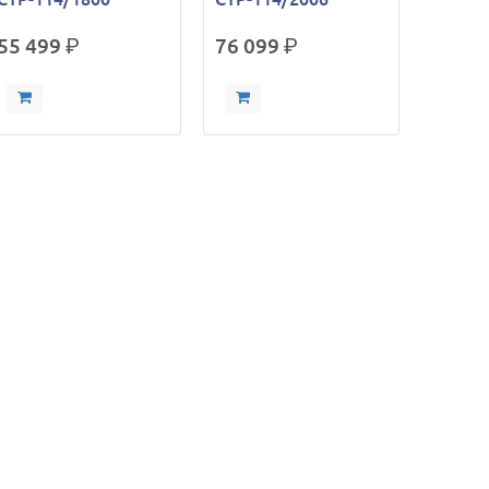
55 499
р.
76 099
р.