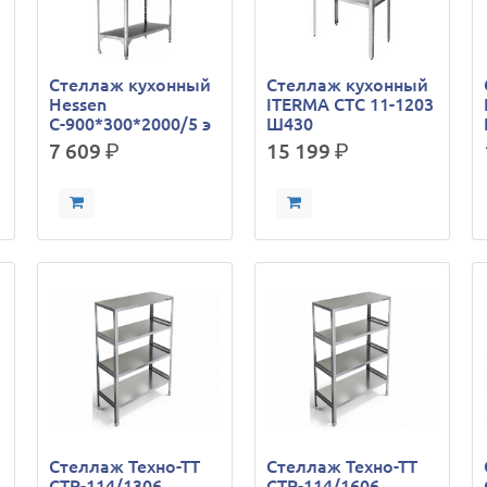
Стеллаж кухонный
Стеллаж кухонный
Hessen
ITERMA СТС 11-1203
С-900*300*2000/5 э
Ш430
7 609
р.
15 199
р.
Стеллаж Техно-ТТ
Стеллаж Техно-ТТ
СТР-114/1306
СТР-114/1606