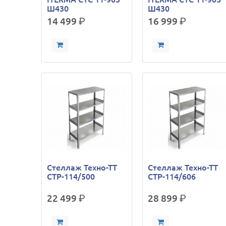
Ш430
Ш430
14 499
р.
16 999
р.
Стеллаж Техно-ТТ
Стеллаж Техно-ТТ
СТР-114/500
СТР-114/606
22 499
р.
28 899
р.