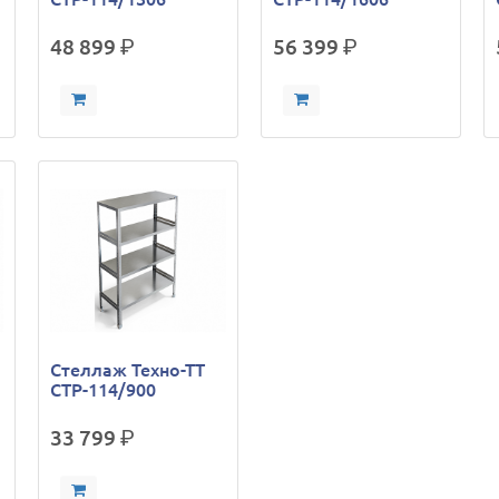
48 899
р.
56 399
р.
Стеллаж Техно-ТТ
СТР-114/900
33 799
р.