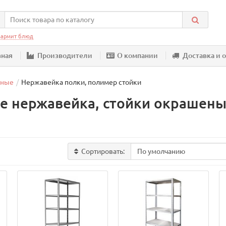
армит блюд
вная
Производители
О компании
Доставка и 
шные
Нержавейка полки, полимер стойки
е нержавейка, стойки окрашен
Сортировать: