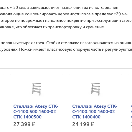
 шагом 50 мм, в зависимости от назначения их использования
озволяющие компенсировать неровности пола в пределах ±20 мм
оторое не повреждает напольное покрытие при эксплуатации стел
ковке, что облегчает их транспортировку и хранение
лок и четырех стоек. Стойки стеллажа изготавливаются из оцинк
х уровнях. Ножки имеют пластиковую опорную часть и регулируются
Стеллаж Atesy СТК-
Стеллаж Atesy СТК-
С-1400.500.1600-02
С-1400.400.1600-02
СТК-1400500
СТК-1400400
27 399
р.
24 199
р.