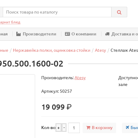
армит блюд
вная
Производители
О компании
Доставка и 
шные
Нержавейка полки, оцинковка стойки
Atesy
Стеллаж Ates
950.500.1600-02
Производитель:
Atesy
Доступнос
зале
Артикул: 50257
р.
19 099
В корзину
Быс
Кол-во
+
-