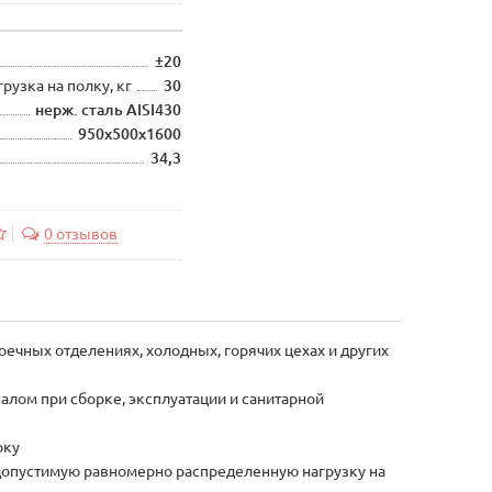
±20
узка на полку, кг
30
нерж. сталь AISI430
950х500х1600
34,3
0 отзывов
ечных отделениях, холодных, горячих цехах и других
алом при сборке, эксплуатации и санитарной
рку
допустимую равномерно распределенную нагрузку на