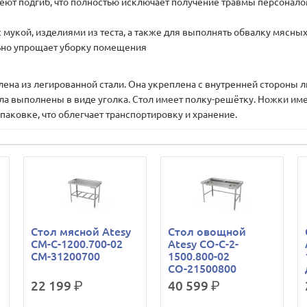
ют подгиб, что полностью исключает получение травмы персоналом
 с мукой, изделиями из теста, а также для выполнять обвалку мясн
льно упрощает уборку помещения
 из легированной стали. Она укреплена с внутренней стороны ли
ла выполнены в виде уголка. Стол имеет полку-решётку. Ножки им
паковке, что облегчает транспортировку и хранение.
Стол мясной Atesy
Стол овощной
СМ-С-1200.700-02
Atesy СО-С-2-
СМ-31200700
1500.800-02
СО-21500800
22 199
р.
40 599
р.