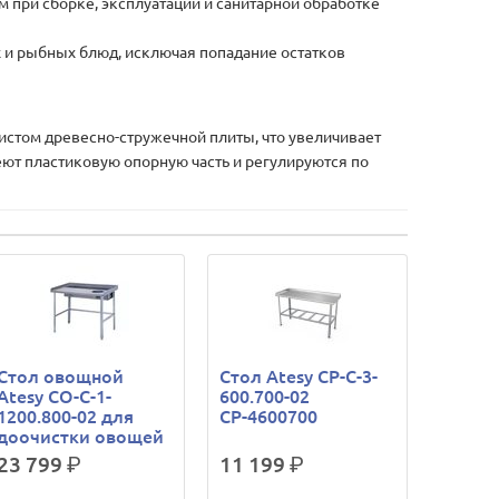
 при сборке, эксплуатации и санитарной обработке
ых и рыбных блюд, исключая попадание остатков
стом древесно-стружечной плиты, что увеличивает
еют пластиковую опорную часть и регулируются по
Стол овощной
Стол Atesy СР-С-3-
Atesy СО-С-1-
600.700-02
1200.800-02 для
СР-4600700
доочистки овощей
23 799
р.
11 199
р.