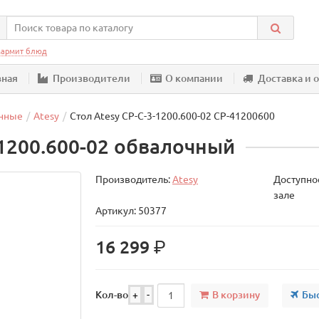
армит блюд
вная
Производители
О компании
Доставка и 
нные
Atesy
Стол Atesy СР-С-3-1200.600-02 СР-41200600
1200.600-02 обвалочный
Производитель:
Atesy
Доступнос
зале
Артикул: 50377
р.
16 299
В корзину
Быс
Кол-во
+
-