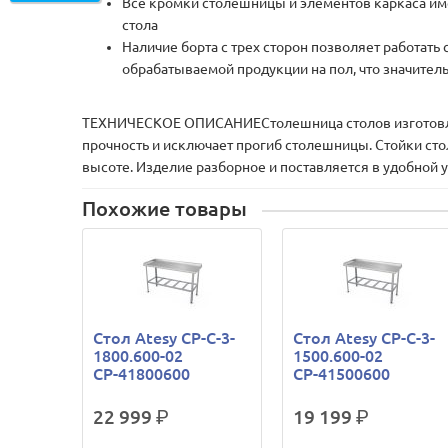
Все кромки столешницы и элементов каркаса име
стола
Наличие борта с трех сторон позволяет работать
обрабатываемой продукции на пол, что значите
ТЕХНИЧЕСКОЕ ОПИСАНИЕСтолешница столов изготовлена
прочность и исключает прогиб столешницы. Стойки сто
высоте. Изделие разборное и поставляется в удобной у
Похожие товары
Стол Atesy СР-С-3-
Стол Atesy СР-С-3-
1800.600-02
1500.600-02
СР-41800600
СР-41500600
22 999
р.
19 199
р.