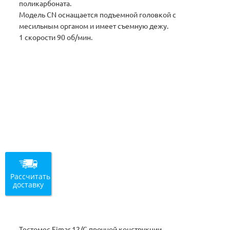
поликарбоната.
Модель CN оснащается подъемной головкой с
месильным органом и имеет съемную дежу.
1 скорости 90 об/мин.
Рассчитать
доставку
Тестомес Fimar 12/С прочной конструкции,