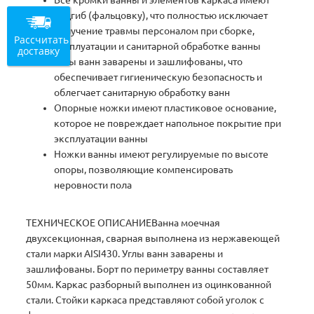
Все кромки ванны и элементов каркаса имеют
подгиб (фальцовку), что полностью исключает
получение травмы персоналом при сборке,
Рассчитать
эксплуатации и санитарной обработке ванны
доставку
Углы ванн заварены и зашлифованы, что
обеспечивает гигиеническую безопасность и
облегчает санитарную обработку ванн
Опорные ножки имеют пластиковое основание,
которое не повреждает напольное покрытие при
эксплуатации ванны
Ножки ванны имеют регулируемые по высоте
опоры, позволяющие компенсировать
неровности пола
ТЕХНИЧЕСКОЕ ОПИСАНИЕВанна моечная
двухсекционная, сварная выполнена из нержавеющей
стали марки AISI430. Углы ванн заварены и
зашлифованы. Борт по периметру ванны составляет
50мм. Каркас разборный выполнен из оцинкованной
стали. Стойки каркаса представляют собой уголок с