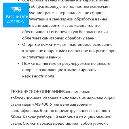
Все кромки ванны и элементов каркаса имеют
подгиб (фальцовку), что полностью исключает
получение травмы персоналом при сборке,
Рассчитать
эксплуатации и санитарной обработке ванны
доставку
Углы ванн заварены и зашлифованы, что
обеспечивает гигиеническую безопасность и
облегчает санитарную обработку ванн
Опорные ножки имеют пластиковое основание,
которое не повреждает напольное покрытие при
эксплуатации ванны
Ножки ванны имеют регулируемые по высоте
опоры, позволяющие компенсировать
неровности пола
ТЕХНИЧЕСКОЕ ОПИСАНИЕВанна моечная
трёхсекционная, сварная выполнена из нержавеющей
стали марки AISI430. Углы ванн заварены и
зашлифованы. Борт по периметру ванны составляет
50мм. Каркас разборный выполнен из оцинкованной
стали. Стойки каркаса представляют собой уголок с