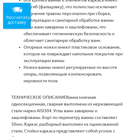
Все кромки ванны и элементов каркаса имеют
подгиб (фальцовку), что полностью исключает
получение травмы персоналом при сборке,
Рассчитать
эксплуатации и санитарной обработке ванны
доставку
Углы ванн заварены и зашлифованы, что
обеспечивает гигиеническую безопасность и
облегчает санитарную обработку ванн
Опорные ножки имеют пластиковое основание,
которое не повреждает напольное покрытие при
эксплуатации ванны
Ножки ванны имеют регулируемые по высоте
опоры, позволяющие компенсировать
неровности пола
ТЕХНИЧЕСКОЕ ОПИСАНИЕВанна моечная
односекционная, сварная выполнена из нержавеющей
стали марки AISI304. Углы ванн заварены и
зашлифованы. Борт по периметру ванны составляет
50мм. Каркас разборный выполнен из оцинкованной
стали. Стойки каркаса представляют собой уголок с