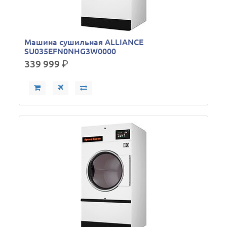
Машина сушильная ALLIANCE
SU035EFN0NHG3W0000
339 999
р.