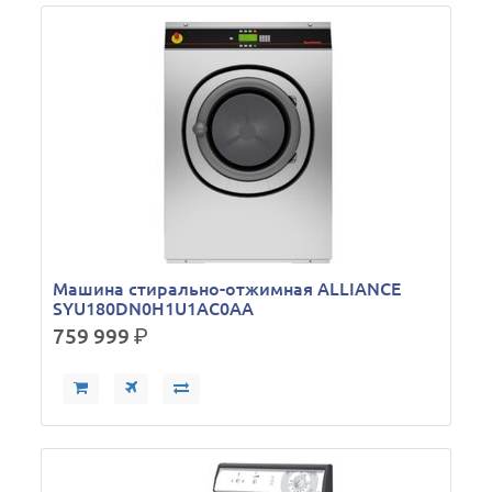
Машина стирально-отжимная ALLIANCE
SYU180DN0H1U1AC0AA
759 999
р.