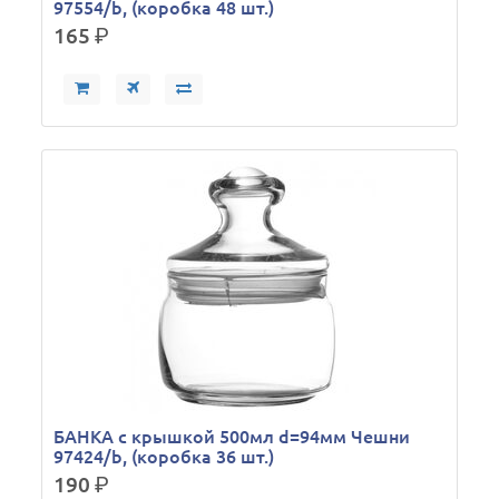
97554/b, (коробка 48 шт.)
165
р.
БАНКА с крышкой 500мл d=94мм Чешни
97424/b, (коробка 36 шт.)
190
р.