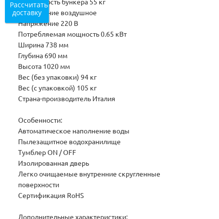
Вместимость бункера 55 кг
Рассчитать
доставку
Охлаждение воздушное
Напряжение 220 В
Потребляемая мощность 0.65 кВт
Ширина 738 мм
Глубина 690 мм
Высота 1020 мм
Вес (без упаковки) 94 кг
Вес (с упаковкой) 105 кг
Страна-производитель Италия
Особенности:
Автоматическое наполнение воды
Пылезащитное водохранилище
Тумблер ON / OFF
Изолированная дверь
Легко очищаемые внутренние скругленные
поверхности
Сертификация RoHS
Дополнительные характеристики: