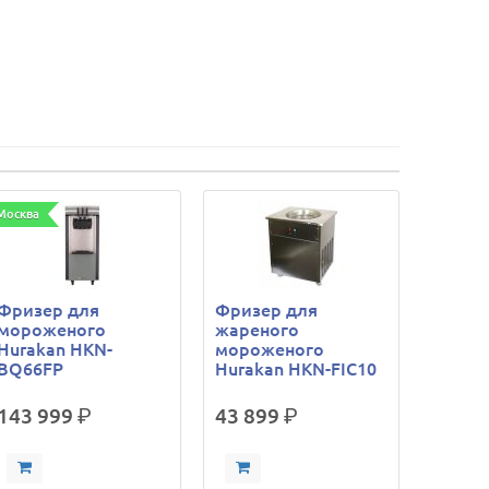
Москва
Фризер для
Фризер для
мороженого
жареного
Hurakan HKN-
мороженого
BQ66FP
Hurakan HKN-FIC10
143 999
р.
43 899
р.