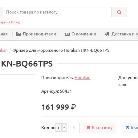
армит блюд
вная
Производители
О компании
Доставка и 
akan
Фризер для мороженого Hurakan HKN-BQ66TPS
HKN-BQ66TPS
Производитель:
Hurakan
Доступнос
зале
Артикул: 50431
р.
161 999
В корзину
Быс
Кол-во
+
-