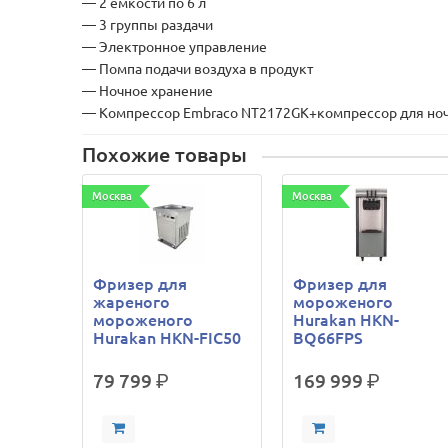
— 2 ёмкости по 6 л
— 3 группы раздачи
— Электронное управление
— Помпа подачи воздуха в продукт
— Ночное хранение
— Компрессор Embraco NT2172GK+компрессор для ноч
Похожие товары
Москва
Москва
Фризер для
Фризер для
жареного
мороженого
мороженого
Hurakan HKN-
Hurakan HKN-FIC50
BQ66FPS
79 799
р.
169 999
р.