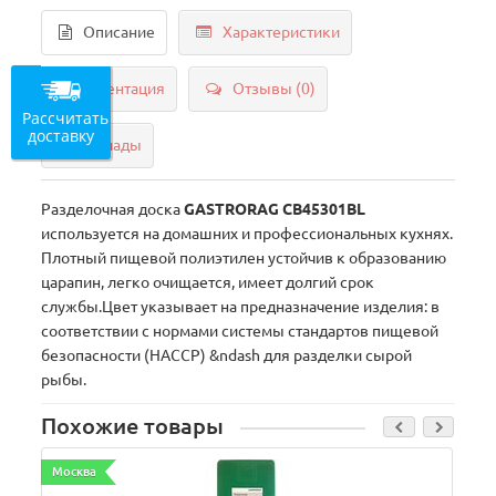
Описание
Характеристики
Документация
Отзывы (0)
Рассчитать
доставку
Склады
Разделочная доска
GASTRORAG CB45301BL
используется на домашних и профессиональных кухнях.
Плотный пищевой полиэтилен устойчив к образованию
царапин, легко очищается, имеет долгий срок
службы.Цвет указывает на предназначение изделия: в
соответствии с нормами системы стандартов пищевой
безопасности (НАССР) &ndash для разделки сырой
рыбы.
Похожие товары
Москва
М