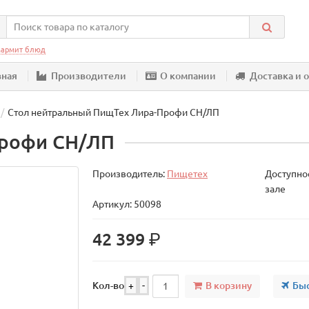
армит блюд
вная
Производители
О компании
Доставка и 
Стол нейтральный ПищТех Лира-Профи СН/ЛП
Профи СН/ЛП
Производитель:
Пищетех
Доступнос
зале
Артикул: 50098
р.
42 399
В корзину
Быс
Кол-во
+
-