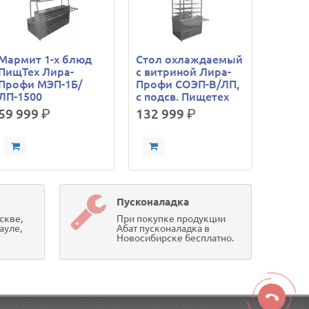
Мармит 1-х блюд
Стол охлаждаемый
ПищТех Лира-
с витриной Лира-
Профи МЭП-1Б/
Профи СОЭП-В/ЛП,
ЛП-1500
с подсв. Пищетех
59 999
р.
132 999
р.
Пусконаладка
скве,
При покупке продукции
ауле,
Абат пусконаладка в
Новосибирске бесплатно.