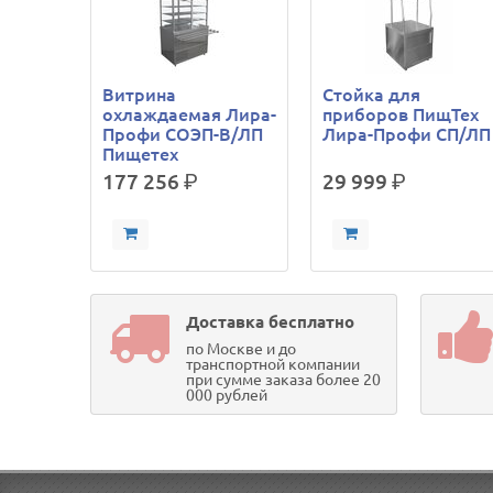
Витрина
Стойка для
охлаждаемая Лира-
приборов ПищТех
Профи СОЭП-В/ЛП
Лира-Профи СП/ЛП
Пищетех
177 256
р.
29 999
р.
Доставка бесплатно
по Москве и до
транспортной компании
при сумме заказа более 20
000 рублей