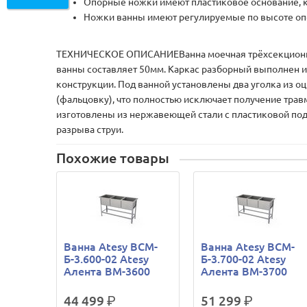
Опорные ножки имеют пластиковое основание, к
Ножки ванны имеют регулируемые по высоте оп
ТЕХНИЧЕСКОЕ ОПИСАНИЕВанна моечная трёхсекционная,
ванны составляет 50мм. Каркас разборный выполнен и
конструкции. Под ванной установлены два уголка из о
(фальцовку), что полностью исключает получение трав
изготовлены из нержавеющей стали c пластиковой по
разрыва струи.
Похожие товары
Ванна Atesy ВСМ-
Ванна Atesy ВСМ-
Б-3.600-02 Atesy
Б-3.700-02 Atesy
Алента ВМ-3600
Алента ВМ-3700
44 499
р.
51 299
р.