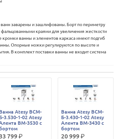
ы
ванн заварены и зашлифованы. Борт по периметру
 с фальцованными краями для увеличения жесткости
се кромки ванны и элементов каркаса имеют подгиб
ванны. Опорные ножки регулируются по высоте и
ия. В комплект поставки ванны не входит система
Ванна Atesy ВСМ-
Ванна Atesy ВСМ-
Б-3.530-1-02 Atesy
Б-3.430-1-02 Atesy
Алента ВМ-3530 с
Алента ВМ-3430 с
бортом
бортом
33 799
р.
20 999
р.