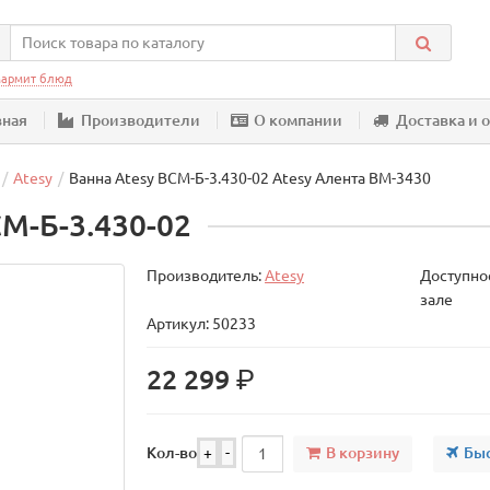
армит блюд
вная
Производители
О компании
Доставка и 
Atesy
Ванна Atesy ВСМ-Б-3.430-02 Atesy Алента ВМ-3430
М-Б-3.430-02
Производитель:
Atesy
Доступнос
зале
Артикул: 50233
р.
22 299
В корзину
Быс
Кол-во
+
-