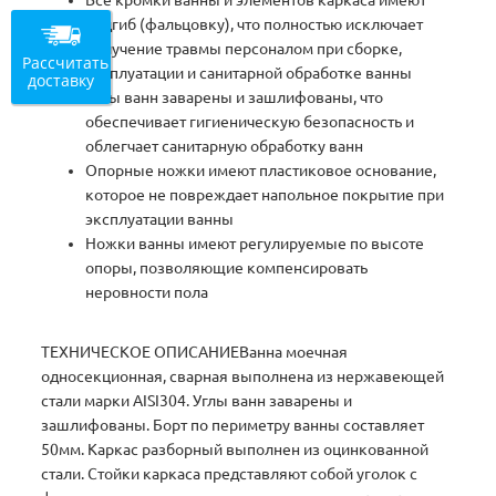
Все кромки ванны и элементов каркаса имеют
подгиб (фальцовку), что полностью исключает
получение травмы персоналом при сборке,
Рассчитать
эксплуатации и санитарной обработке ванны
доставку
Углы ванн заварены и зашлифованы, что
обеспечивает гигиеническую безопасность и
облегчает санитарную обработку ванн
Опорные ножки имеют пластиковое основание,
которое не повреждает напольное покрытие при
эксплуатации ванны
Ножки ванны имеют регулируемые по высоте
опоры, позволяющие компенсировать
неровности пола
ТЕХНИЧЕСКОЕ ОПИСАНИЕВанна моечная
односекционная, сварная выполнена из нержавеющей
стали марки AISI304. Углы ванн заварены и
зашлифованы. Борт по периметру ванны составляет
50мм. Каркас разборный выполнен из оцинкованной
стали. Стойки каркаса представляют собой уголок с