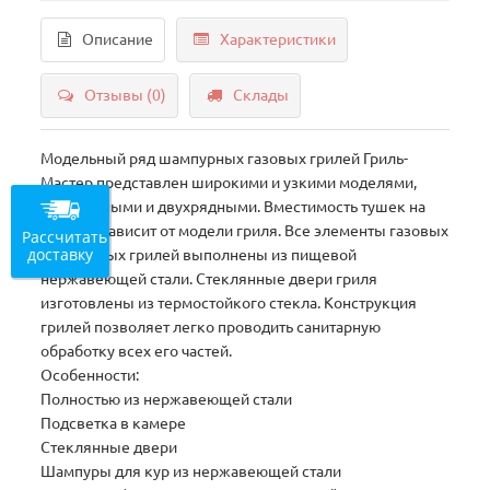
Описание
Характеристики
Отзывы (0)
Склады
Модельный ряд шампурных газовых грилей Гриль-
Мастер представлен широкими и узкими моделями,
однорядными и двухрядными. Вместимость тушек на
шампур зависит от модели гриля. Все элементы газовых
Рассчитать
доставку
шампурных грилей выполнены из пищевой
нержавеющей стали. Стеклянные двери гриля
изготовлены из термостойкого стекла. Конструкция
грилей позволяет легко проводить санитарную
обработку всех его частей.
Особенности:
Полностью из нержавеющей стали
Подсветка в камере
Стеклянные двери
Шампуры для кур из нержавеющей стали