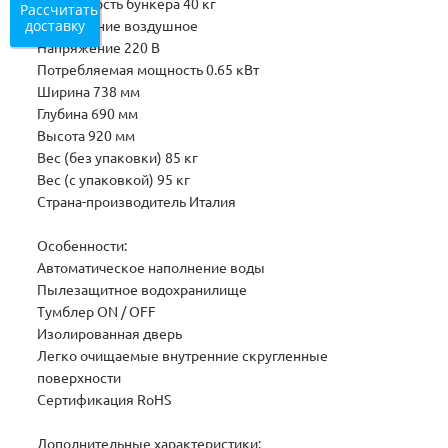
Вместимость бункера 40 кг
Рассчитать
доставку
Охлаждение воздушное
Напряжение 220 В
Потребляемая мощность 0.65 кВт
Ширина 738 мм
Глубина 690 мм
Высота 920 мм
Вес (без упаковки) 85 кг
Вес (с упаковкой) 95 кг
Страна-производитель Италия
Особенности:
Автоматическое наполнение воды
Пылезащитное водохранилище
Тумблер ON / OFF
Изолированная дверь
Легко очищаемые внутренние скругленные
поверхности
Сертификация RoHS
Дополнительные характеристики: