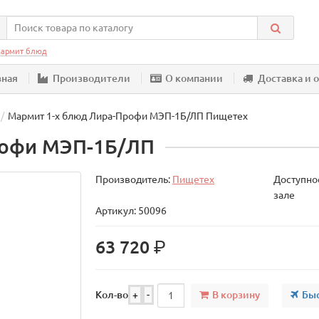
армит блюд
вная
Производители
О компании
Доставка и 
Мармит 1-х блюд Лира-Профи МЭП-1Б/ЛП Пищетех
рофи МЭП-1Б/ЛП
Производитель:
Пищетех
Доступнос
зале
Артикул: 50096
р.
63 720
В корзину
Быс
Кол-во
+
-