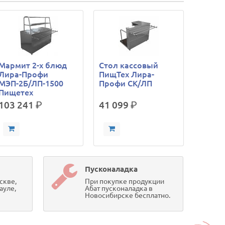
Мармит 2-х блюд
Стол кассовый
Лира-Профи
ПищТех Лира-
МЭП-2Б/ЛП-1500
Профи СК/ЛП
Пищетех
103 241
р.
41 099
р.
Пусконаладка
скве,
При покупке продукции
ауле,
Абат пусконаладка в
Новосибирске бесплатно.