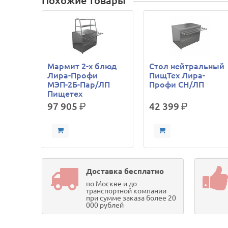
Похожие товары
Мармит 2-х блюд
Стол нейтральный
Лира-Профи
ПищТех Лира-
МЭП-2Б-Пар/ЛП
Профи СН/ЛП
Пищетех
97 905
р.
42 399
р.
Доставка бесплатно
по Москве и до
транспортной компании
при сумме заказа более 20
000 рублей