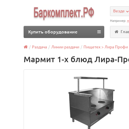
Везде
Например:
м
Купить оборудование
Гла
Раздача
Линии раздачи
Пищетех > Лира Профи
Мармит 1-х блюд Лира-П