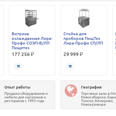
Витрина
Стойка для
охлаждаемая Лира-
приборов ПищТех
Профи СОЭП-В/ЛП
Лира-Профи СП/ЛП
Пищетех
177 256
р.
29 999
р.
Опыт работы
География
Продажа оборудования и
Торговые залы в Мо
мебели для магазинов и
Новосибирске, Барн
ресторанов с 1993 года
Томске, Кемерово,
Новокузнецке